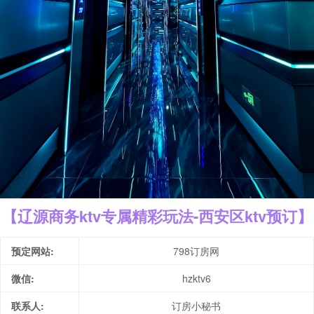
【辽源商务ktv专属精彩玩法-西安区ktv预订】
预定网站:
798订房网
微信:
hzktv6
联系人:
订房小秘书