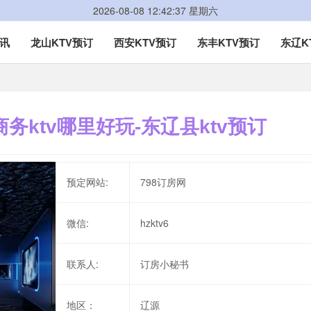
2026-08-08 12:42:37 星期六
资讯
龙山KTV预订
西安KTV预订
东丰KTV预订
东辽K
商务ktv哪里好玩-东辽县ktv预订
预定网站:
798订房网
微信:
hzktv6
联系人:
订房小秘书
地区：
辽源