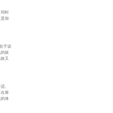
，同时
更是加
。
在于设
化的娱
高效又
舒适、
正在筹
忘的体