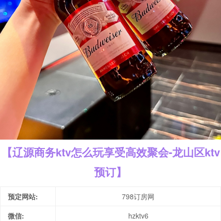
【辽源商务ktv怎么玩享受高效聚会-龙山区ktv
预订】
预定网站:
798订房网
微信:
hzktv6